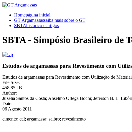
Home
página inicial
GT Argamassas
saiba mais sobre o GT
SBTA
histórico e artigos
SBTA - Simpósio Brasileiro de 
Estudos de argamassas para Revestimento com Utiliz
Estudos de argamassas para Revestimento com Utilização de Materia
File Size:
458.85 kB
Author:
Juzélia Santos da Costa; Anselmo Ortega Bochi; Jeferson B. L. Libór
Date:
06 Agosto 2011
cimento; cal; argamassa; saibro; revestimento