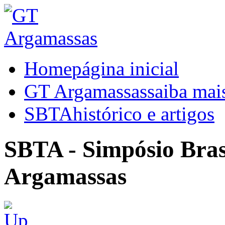
Home
página inicial
GT Argamassas
saiba mai
SBTA
histórico e artigos
SBTA - Simpósio Brasi
Argamassas