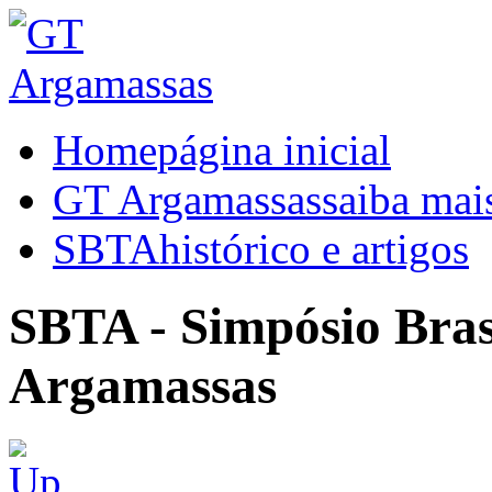
Home
página inicial
GT Argamassas
saiba mai
SBTA
histórico e artigos
SBTA - Simpósio Brasi
Argamassas