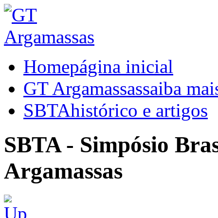
Home
página inicial
GT Argamassas
saiba mai
SBTA
histórico e artigos
SBTA - Simpósio Brasi
Argamassas