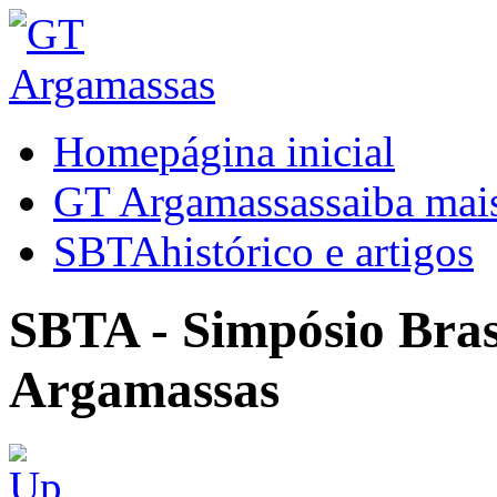
Home
página inicial
GT Argamassas
saiba mai
SBTA
histórico e artigos
SBTA - Simpósio Brasi
Argamassas