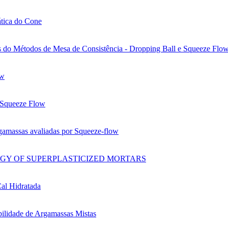
ática do Cone
 do Métodos de Mesa de Consistência - Dropping Ball e Squeeze Flo
ow
r Squeeze Flow
rgamassas avaliadas por Squeeze-flow
OGY OF SUPERPLASTICIZED MORTARS
Cal Hidratada
bilidade de Argamassas Mistas