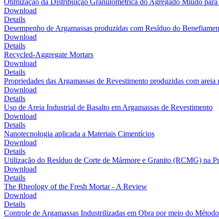
Otimização da Distribuição Granulométrica do Agregado Miúdo para
Download
Details
Desempenho de Argamassas produzidas com Resíduo do Benefiament
Download
Details
Recycled-Aggregate Mortars
Download
Details
Propriedades das Argamassas de Revestimento produzidas com areia na
Download
Details
Uso de Areia Industrial de Basalto em Argamassas de Revestimento
Download
Details
Nanotecnologia aplicada a Materiais Cimentícios
Download
Details
Utilização do Resíduo de Corte de Mármore e Granito (RCMG) na P
Download
Details
The Rheology of the Fresh Mortar - A Review
Download
Details
Controle de Argamassas Industrilizadas em Obra por meio do Métod