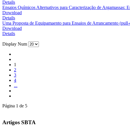
Details
Ensaios Químicos Alternativos para Caracterização de Argamassas: 
Download
Details
Uma Proposta de Equipamaento para Ensaios de Arrancamento (pull-
Download
Details
Display Num
1
2
3
4
...
Página 1 de 5
Artigos SBTA