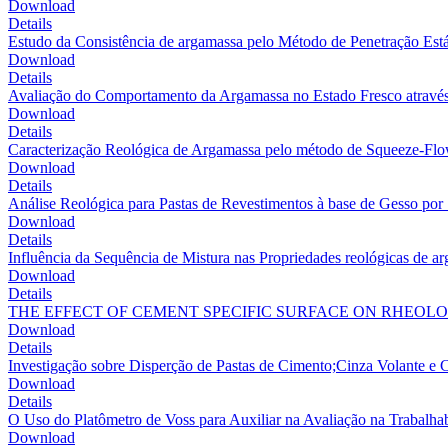
Download
Details
Estudo da Consistência de argamassa pelo Método de Penetração Est
Download
Details
Avaliação do Comportamento da Argamassa no Estado Fresco através
Download
Details
Caracterização Reológica de Argamassa pelo método de Squeeze-Fl
Download
Details
Análise Reológica para Pastas de Revestimentos à base de Gesso po
Download
Details
Influência da Sequência de Mistura nas Propriedades reológicas de a
Download
Details
THE EFFECT OF CEMENT SPECIFIC SURFACE ON RHEOL
Download
Details
Investigação sobre Disperção de Pastas de Cimento;Cinza Volante e 
Download
Details
O Uso do Platômetro de Voss para Auxiliar na Avaliação na Trabalha
Download