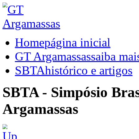
Home
página inicial
GT Argamassas
saiba mai
SBTA
histórico e artigos
SBTA - Simpósio Brasi
Argamassas